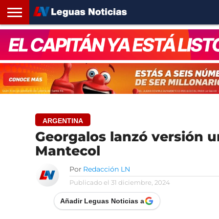
INICIO
SANTA
ROSARIO24
REGIONES
ARGENTINA
OPINIÓN
CONTACTO
FE
ARGENTINA
Georgalos lanzó versión u
Mantecol
Por
Redacción LN
Publicado el
31 diciembre, 2024
Añadir Leguas Noticias a