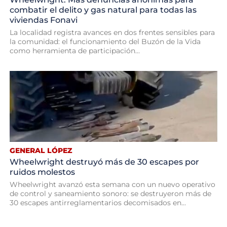
combatir el delito y gas natural para todas las
viviendas Fonavi
La localidad registra avances en dos frentes sensibles para
la comunidad: el funcionamiento del Buzón de la Vida
como herramienta de participación...
GENERAL LÓPEZ
Wheelwright destruyó más de 30 escapes por
ruidos molestos
Wheelwright avanzó esta semana con un nuevo operativo
de control y saneamiento sonoro: se destruyeron más de
30 escapes antirreglamentarios decomisados en...