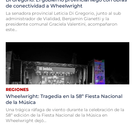
de conectividad a Wheelwright
La senadora provincial Leticia Di Gregorio, junto al sub
administrador de Vialidad, Benjamin Gianetti y la
presidente comunal Graciela Valentini, acompañaron
este...
REGIONES
Wheelwright: Tragedia en la 58º Fiesta Nacional
de la Música
Una trágica ráfaga de viento durante la celebración de la
58º edición de la Fiesta Nacional de la Música en
Wheelwright dejó...