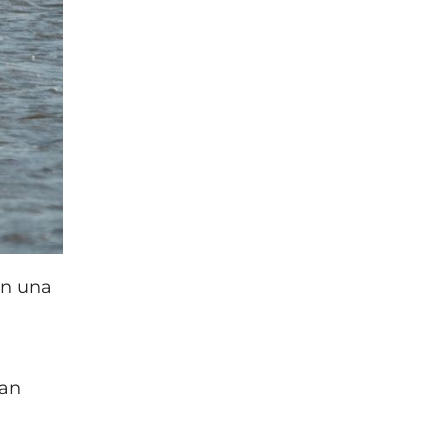
on una
man