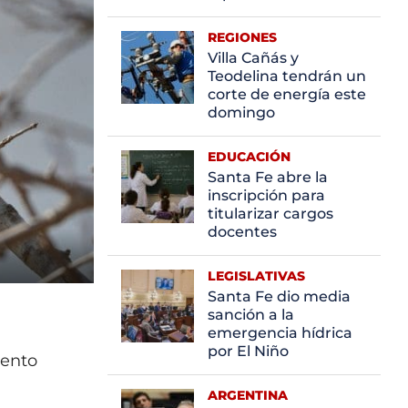
REGIONES
Villa Cañás y
Teodelina tendrán un
corte de energía este
domingo
EDUCACIÓN
Santa Fe abre la
inscripción para
titularizar cargos
docentes
LEGISLATIVAS
Santa Fe dio media
sanción a la
emergencia hídrica
por El Niño
iento
ARGENTINA