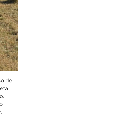
co de
reta
o,
to
,