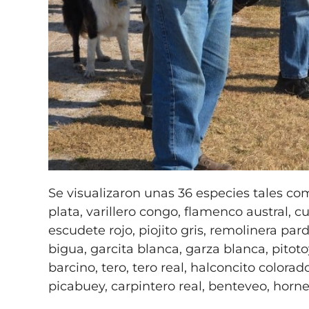
Se visualizaron unas 36 especies tales c
plata, varillero congo, flamenco austral, c
escudete rojo, piojito gris, remolinera pard
bigua, garcita blanca, garza blanca, pitoto
barcino, tero, tero real, halconcito colora
picabuey, carpintero real, benteveo, horner