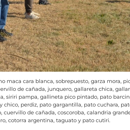
omo maca cara blanca, sobrepuesto, garza mora, pi
uervillo de cañada, junquero, gallareta chica, galla
a, siriri pampa, gallineta pico pintado, pato barcin
y chico, perdiz, pato gargantilla, pato cuchara, pa
do, cuervillo de cañada, coscoroba, calandria grande
o, cotorra argentina, taguato y pato cutiri.