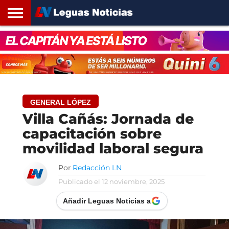
INICIO
SANTA
ROSARIO24
REGIONES
ARGENTINA
OPINIÓN
CONTACTO
FE
GENERAL LÓPEZ
Villa Cañás: Jornada de
capacitación sobre
movilidad laboral segura
Por
Redacción LN
Publicado el
12 noviembre, 2025
Añadir Leguas Noticias a