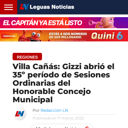
INICIO
SANTA
ROSARIO24
REGIONES
ARGENTINA
OPINIÓN
CONTACTO
FE
REGIONES
Villa Cañás: Gizzi abrió el
35º período de Sesiones
Ordinarias del
Honorable Concejo
Municipal
Por
Redacción LN
Publicado el
17 marzo, 2022