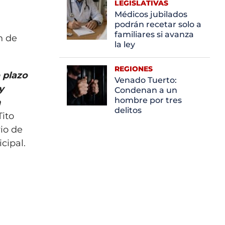
LEGISLATIVAS
Médicos jubilados
podrán recetar solo a
familiares si avanza
n de
la ley
REGIONES
 plazo
Venado Tuerto:
y
Condenan a un
hombre por tres
n
delitos
Tito
rio de
cipal.