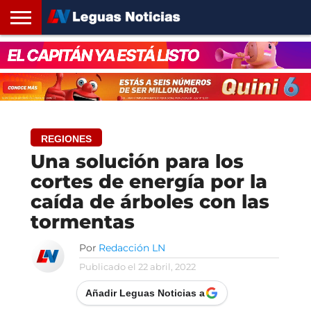
INICIO
SANTA
ROSARIO24
REGIONES
ARGENTINA
OPINIÓN
CONTACTO
FE
REGIONES
Una solución para los
cortes de energía por la
caída de árboles con las
tormentas
Por
Redacción LN
Publicado el
22 abril, 2022
Añadir Leguas Noticias a