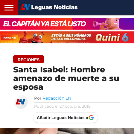
INICIO
SANTA
ROSARIO24
REGIONES
ARGENTINA
OPINIÓN
CONTACTO
FE
REGIONES
Santa Isabel: Hombre
amenazo de muerte a su
esposa
Por
Redacción LN
Publicado el
27 octubre, 2019
Añadir Leguas Noticias a