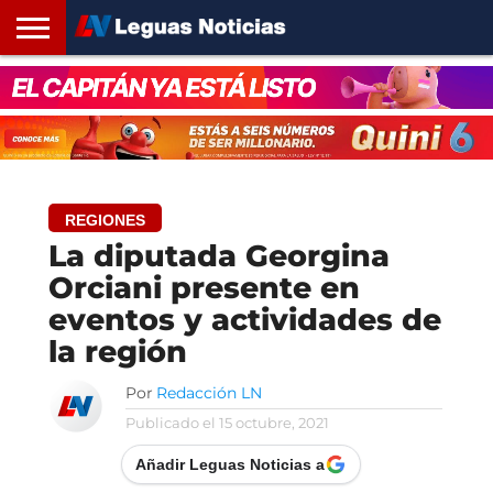
INICIO
SANTA
ROSARIO24
REGIONES
ARGENTINA
OPINIÓN
CONTACTO
FE
REGIONES
La diputada Georgina
Orciani presente en
eventos y actividades de
la región
Por
Redacción LN
Publicado el
15 octubre, 2021
Añadir Leguas Noticias a