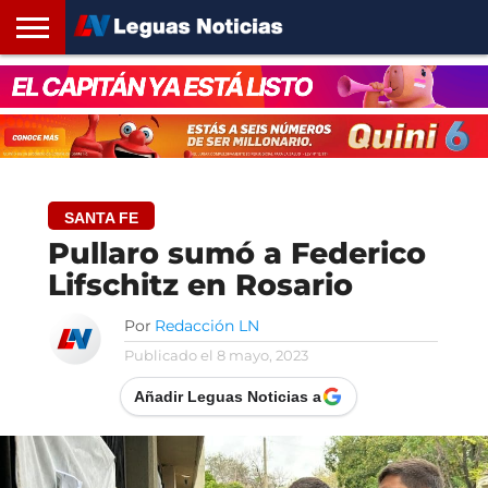
INICIO
SANTA
ROSARIO24
REGIONES
ARGENTINA
OPINIÓN
CONTACTO
FE
SANTA FE
Pullaro sumó a Federico
Lifschitz en Rosario
Por
Redacción LN
Publicado el
8 mayo, 2023
Añadir Leguas Noticias a