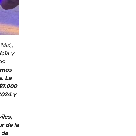
ñás),
cia y
os
damos
. La
 $7.000
2024 y
iles,
r de la
 de