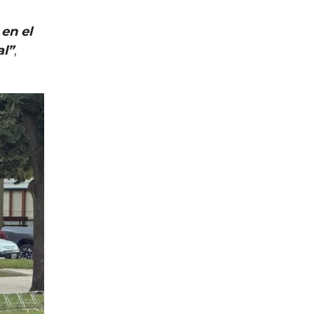
en el
al”
,