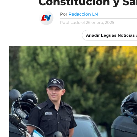
Constitución y S
Por
Redacción LN
Publicado el
26 enero, 2025
Añadir Leguas Noticias 