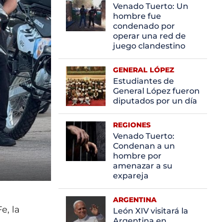
Venado Tuerto: Un
hombre fue
condenado por
operar una red de
juego clandestino
GENERAL LÓPEZ
Estudiantes de
General López fueron
diputados por un día
REGIONES
Venado Tuerto:
Condenan a un
hombre por
amenazar a su
expareja
ARGENTINA
e, la
León XIV visitará la
Argentina en