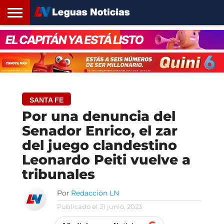
INICIO
SANTA
ROSARIO24
REGIONES
ARGENTINA
OPINIÓN
CONTACTO
FE
SANTA FE
Por una denuncia del
Senador Enrico, el zar
del juego clandestino
Leonardo Peiti vuelve a
tribunales
Por
Redacción LN
Publicado el
21 junio, 2023