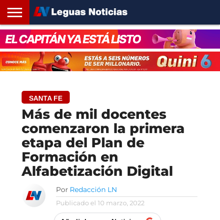
INICIO
SANTA
ROSARIO24
REGIONES
ARGENTINA
OPINIÓN
CONTACTO
FE
SANTA FE
Más de mil docentes
comenzaron la primera
etapa del Plan de
Formación en
Alfabetización Digital
Por
Redacción LN
Publicado el
10 marzo, 2022