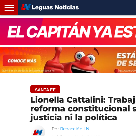
INICIO
SANTA
ROSARIO24
REGIONES
ARGENTINA
OPINIÓN
CONTACTO
FE
SANTA FE
Lionella Cattalini: Trab
reforma constitucional si
justicia ni la política
Por
Redacción LN