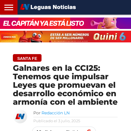
INICIO
SANTA
ROSARIO24
REGIONES
ARGENTINA
OPINIÓN
CONTACTO
FE
SANTA FE
Galnares en la CCI25:
Tenemos que impulsar
Leyes que promuevan el
desarrollo económico en
armonía con el ambiente
Por
Redacción LN
Publicado el
3 julio, 2025