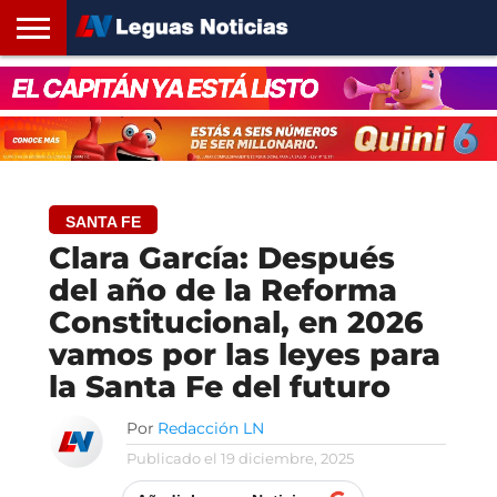
INICIO
SANTA
ROSARIO24
REGIONES
ARGENTINA
OPINIÓN
CONTACTO
FE
SANTA FE
Clara García: Después
del año de la Reforma
Constitucional, en 2026
vamos por las leyes para
la Santa Fe del futuro
Por
Redacción LN
Publicado el
19 diciembre, 2025