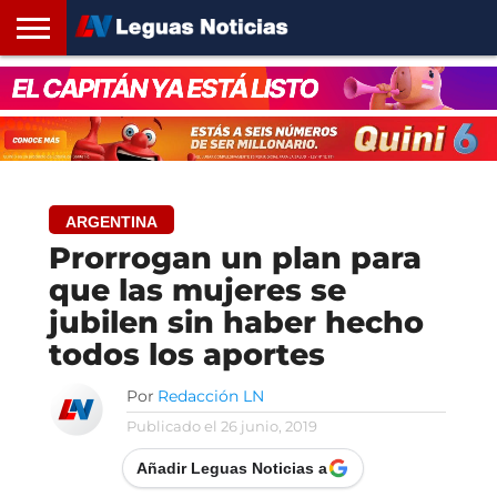
INICIO
SANTA
ROSARIO24
REGIONES
ARGENTINA
OPINIÓN
CONTACTO
FE
ARGENTINA
Prorrogan un plan para
que las mujeres se
jubilen sin haber hecho
todos los aportes
Por
Redacción LN
Publicado el
26 junio, 2019
Añadir Leguas Noticias a