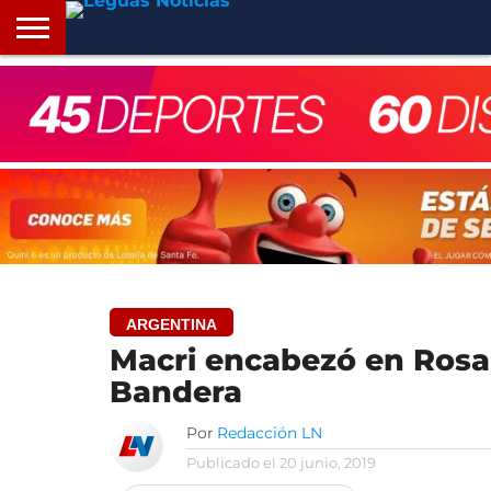
INICIO
SANTA
ROSARIO24
REGIONES
ARGENTINA
OPINIÓN
CONTACTO
FE
ARGENTINA
Macri encabezó en Rosari
Bandera
Por
Redacción LN
Publicado el
20 junio, 2019