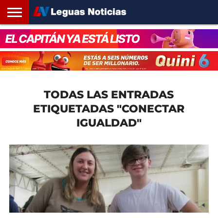
INICIO
SANTA
ROSARIO24
REGIONES
ARGENTINA
OPINIÓN
CONTACTO
FE
TODAS LAS ENTRADAS
ETIQUETADAS "CONECTAR
IGUALDAD"