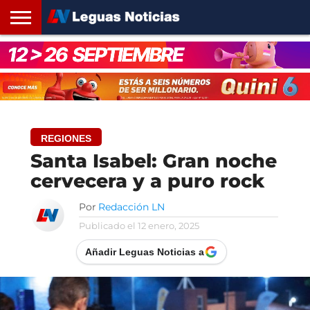
INICIO
SANTA
ROSARIO24
REGIONES
ARGENTINA
OPINIÓN
CONTACTO
FE
REGIONES
Santa Isabel: Gran noche
cervecera y a puro rock
Por
Redacción LN
Publicado el
12 enero, 2025
Añadir Leguas Noticias a