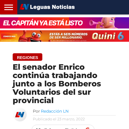
INICIO
SANTA
ROSARIO24
REGIONES
ARGENTINA
OPINIÓN
CONTACTO
FE
REGIONES
El senador Enrico
continúa trabajando
junto a los Bomberos
Voluntarios del sur
provincial
Por
Redacción LN
Publicado el
23 marzo, 2022