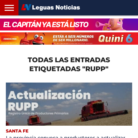
INICIO
SANTA
ROSARIO24
REGIONES
ARGENTINA
OPINIÓN
CONTACTO
FE
TODAS LAS ENTRADAS
ETIQUETADAS "RUPP"
SANTA FE
La provincia convoca a productores a actualizar