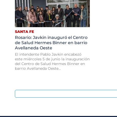
SANTA FE
Rosario: Javkin inauguró el Centro
de Salud Hermes Binner en barrio
Avellaneda Oeste
El intendente Pablo Javkin encabezó
este miércoles 5 de junio la inauguración
del Centro de Salud Hermes Binner en
barrio Avellaneda Oeste...