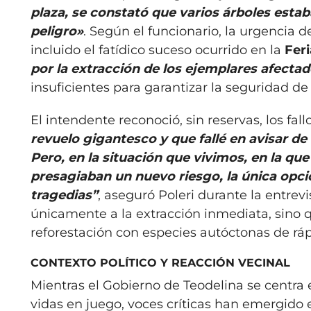
plaza, se constató que varios árboles esta
peligro»
. Según el funcionario, la urgencia d
incluido el fatídico suceso ocurrido en la
Feri
por la extracción de los ejemplares afecta
insuficientes para garantizar la seguridad d
El intendente reconoció, sin reservas, los fa
revuelo gigantesco y que fallé en avisar de 
Pero, en la situación que vivimos, en la qu
presagiaban un nuevo riesgo, la única opci
tragedias”
, aseguró Poleri durante la entrev
únicamente a la extracción inmediata, sino 
reforestación con especies autóctonas de rá
CONTEXTO POLÍTICO Y REACCIÓN VECINAL
Mientras el Gobierno de Teodelina se centr
vidas en juego, voces críticas han emergido en