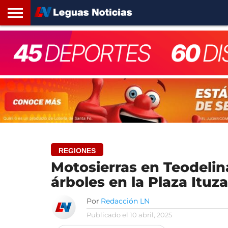
INICIO
SANTA
ROSARIO24
REGIONES
ARGENTINA
OPINIÓN
CONTACTO
FE
REGIONES
Motosierras en Teodelina
árboles en la Plaza Ituz
Por
Redacción LN
Publicado el
10 abril, 2025