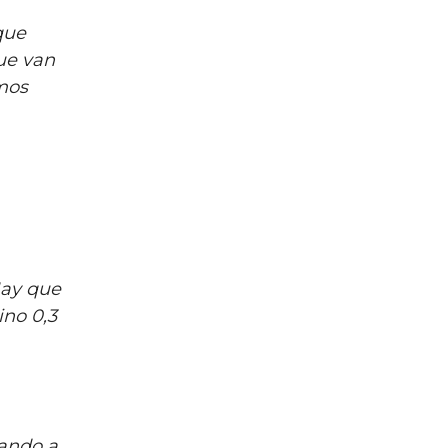
que
que van
imos
o
ay que
ino 0,3
ando a