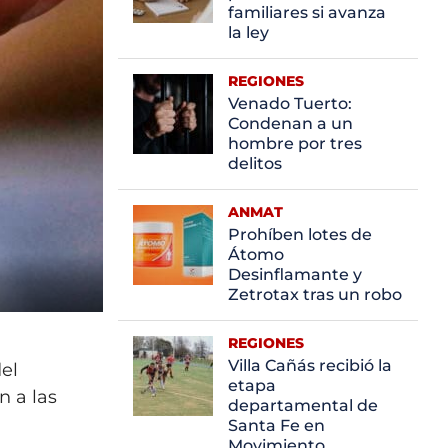
familiares si avanza
la ley
REGIONES
Venado Tuerto:
Condenan a un
hombre por tres
delitos
ANMAT
Prohíben lotes de
Átomo
Desinflamante y
Zetrotax tras un robo
REGIONES
Villa Cañás recibió la
del
etapa
n a las
departamental de
Santa Fe en
Movimiento