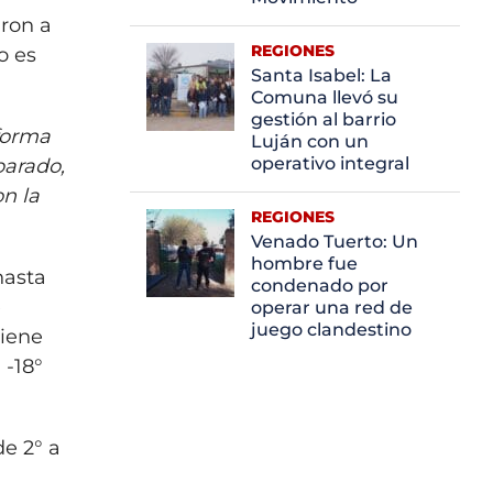
aron a
REGIONES
o es
Santa Isabel: La
Comuna llevó su
gestión al barrio
forma
Luján con un
operativo integral
parado,
on la
REGIONES
Venado Tuerto: Un
hombre fue
hasta
condenado por
e
operar una red de
juego clandestino
tiene
 -18°
e 2° a