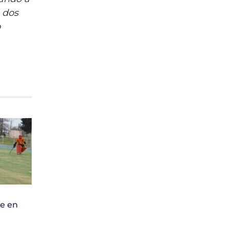
s dos
o
e en