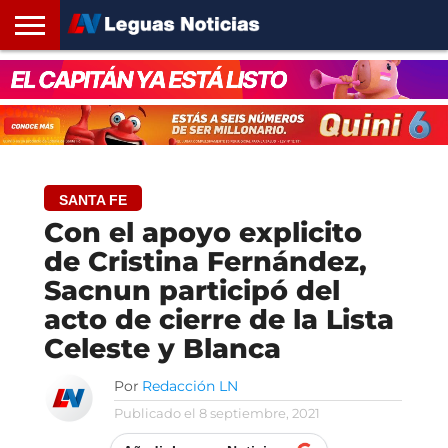
INICIO
SANTA
ROSARIO24
REGIONES
ARGENTINA
OPINIÓN
CONTACTO
FE
SANTA FE
Con el apoyo explicito
de Cristina Fernández,
Sacnun participó del
acto de cierre de la Lista
Celeste y Blanca
Por
Redacción LN
Publicado el
8 septiembre, 2021