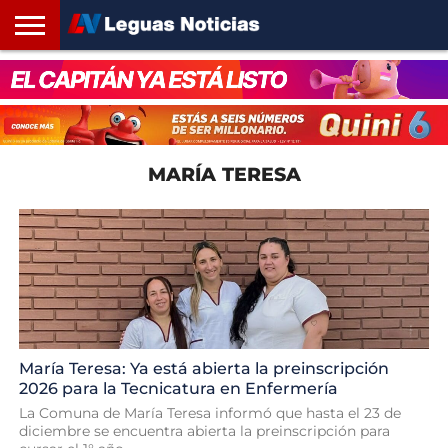
INICIO
SANTA
ROSARIO24
REGIONES
ARGENTINA
OPINIÓN
CONTACTO
FE
MARÍA TERESA
María Teresa: Ya está abierta la preinscripción
2026 para la Tecnicatura en Enfermería
La Comuna de María Teresa informó que hasta el 23 de
diciembre se encuentra abierta la preinscripción para