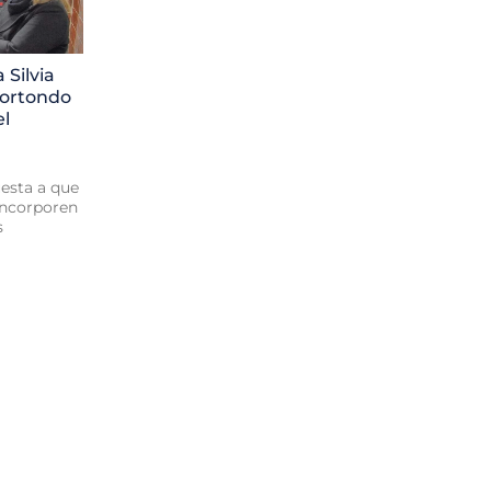
 Silvia
lortondo
el
uesta a que
 incorporen
s