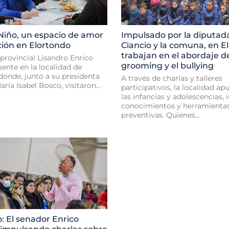
Niño, un espacio de amor
Impulsado por la diputada
ción en Elortondo
Ciancio y la comuna, en E
trabajan en el abordaje d
provincial Lisandro Enrico
grooming y el bullying
ente en la localidad de
donde, junto a su presidenta
A través de charlas y talleres
ía Isabel Bosco, visitaron...
participativos, la localidad ap
las infancias y adolescencias,
conocimientos y herramienta
preventivas. Quienes...
: El senador Enrico