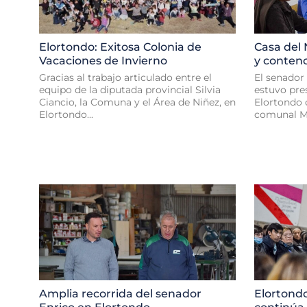
Elortondo: Exitosa Colonia de
Casa del 
Vacaciones de Invierno
y conten
Gracias al trabajo articulado entre el
El senador 
equipo de la diputada provincial Silvia
estuvo pres
Ciancio, la Comuna y el Área de Niñez, en
Elortondo 
Elortondo...
comunal Mar
Amplia recorrida del senador
Elortondo