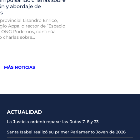
 impulsando charlas sobre
ón y abordaje de
es
provincial Lisandro Enrico,
gio Appa, director de “Espacio
 la ONG Podemos, continúa
charlas sobre...
MÁS NOTICIAS
ACTUALIDAD
La Justicia ordenó reparar las Rutas 7, 8 y 33
Santa Isabel realizó su primer Parlamento Joven de 2026