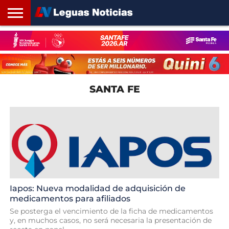
INICIO
SANTA
ROSARIO24
REGIONES
ARGENTINA
OPINIÓN
CONTACTO
FE
SANTA FE
Iapos: Nueva modalidad de adquisición de
medicamentos para afiliados
Se posterga el vencimiento de la ficha de medicamentos
y, en muchos casos, no será necesaria la presentación de