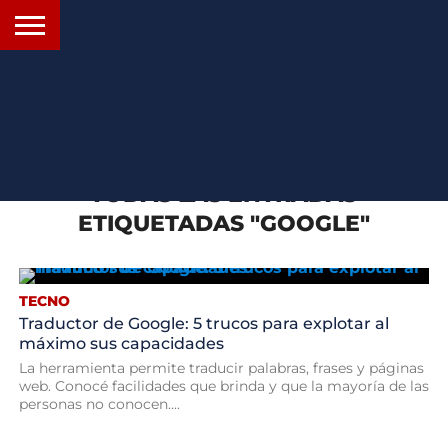
INICIO
SANTA
ROSARIO24
REGIONES
ARGENTINA
OPINIÓN
CONTACTO
FE
TODAS LAS ENTRADAS
ETIQUETADAS "GOOGLE"
TECNO
Traductor de Google: 5 trucos para explotar al
máximo sus capacidades
La herramienta permite traducir palabras, frases y páginas
web. Conocé facilidades que brinda y que la mayoría de las
personas no conocen....