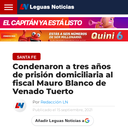
INICIO
SANTA
ROSARIO24
REGIONES
ARGENTINA
OPINIÓN
CONTACTO
FE
SANTA FE
Condenaron a tres años
de prisión domiciliaria al
fiscal Mauro Blanco de
Venado Tuerto
Por
Redacción LN
Publicado el
15 septiembre, 2021
Añadir Leguas Noticias a