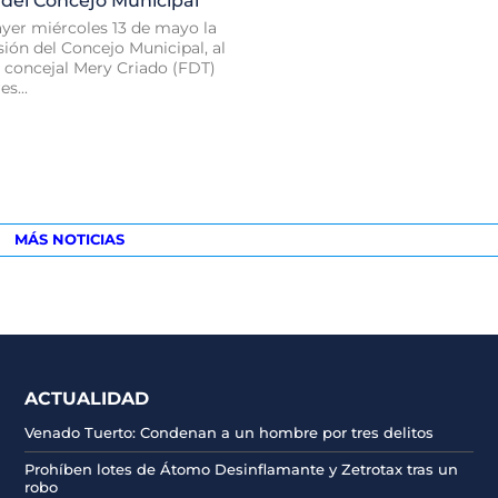
 del Concejo Municipal
ayer miércoles 13 de mayo la
ión del Concejo Municipal, al
a concejal Mery Criado (FDT)
s...
MÁS NOTICIAS
ACTUALIDAD
Venado Tuerto: Condenan a un hombre por tres delitos
Prohíben lotes de Átomo Desinflamante y Zetrotax tras un
robo