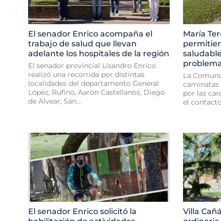
El senador Enrico acompaña el
María Ter
trabajo de salud que llevan
permitie
adelante los hospitales de la región
saludabl
problema
El senador provincial Lisandro Enrico
realizó una recorrida por distintas
La Comuna 
localidades del departamento General
caminatas 
López, Rufino, Aarón Castellanos, Diego
por las car
de Alvear, San...
el contacto
El senador Enrico solicitó la
Villa Cañ