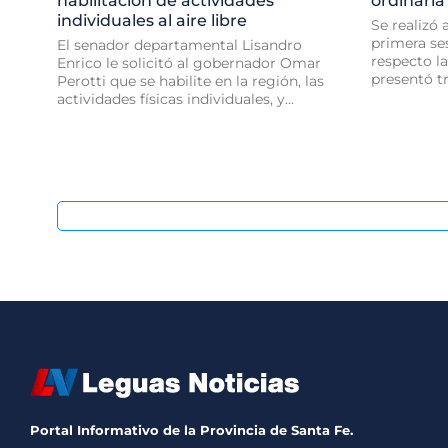
habilitación de actividades
ordinaria
individuales al aire libre
Se realizó 
primera ses
El senador departamental Lisandro
respecto l
Enrico le solicitó al gobernador Omar
presentó tre
Perotti que se habilite en la región, las
actividades físicas individuales, y...
Portal Informativo de la Provincia de Santa Fe.