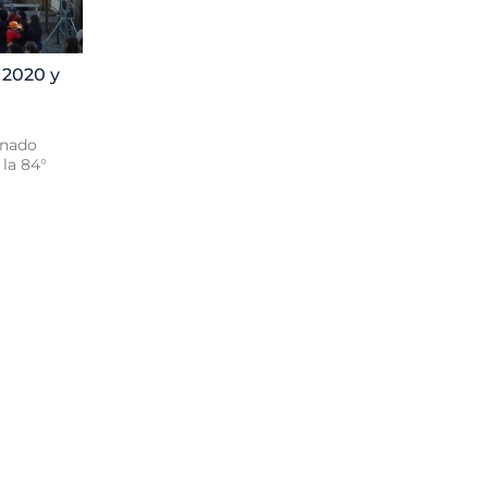
2020 y
enado
la 84°