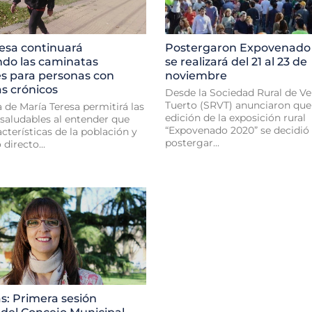
esa continuará
Postergaron Expovenado 
ndo las caminatas
se realizará del 21 al 23 de
es para personas con
noviembre
s crónicos
Desde la Sociedad Rural de V
Tuerto (SRVT) anunciaron que 
de María Teresa permitirá las
edición de la exposición rural
saludables al entender que
“Expovenado 2020” se decidió
acterísticas de la población y
postergar...
 directo...
ás: Primera sesión