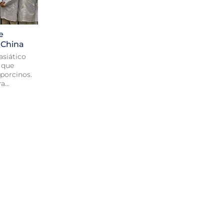
e
 China
asiático
 que
 porcinos.
...