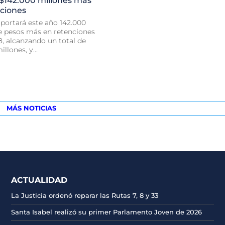
 $142.000 millones más
nciones
portará este año 142.000
e pesos más en retenciones
8, alcanzando un total de
llones, y...
MÁS NOTICIAS
ACTUALIDAD
La Justicia ordenó reparar las Rutas 7, 8 y 33
Santa Isabel realizó su primer Parlamento Joven de 2026