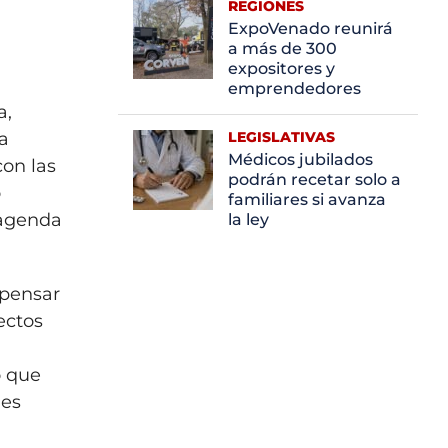
REGIONES
ExpoVenado reunirá
a más de 300
expositores y
emprendedores
a,
na
LEGISLATIVAS
Médicos jubilados
con las
podrán recetar solo a
o
familiares si avanza
 agenda
la ley
 pensar
ectos
o que
nes