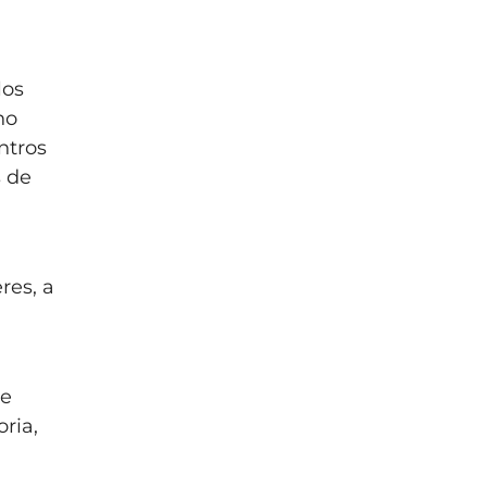
los
no
ntros
s de
res, a
de
oria,