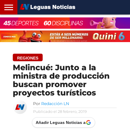
INICIO
SANTA
ROSARIO24
REGIONES
ARGENTINA
OPINIÓN
CONTACTO
FE
REGIONES
Melincué: Junto a la
ministra de producción
buscan promover
proyectos turísticos
Por
Redacción LN
Publicado el
28 febrero, 2019
Añadir Leguas Noticias a