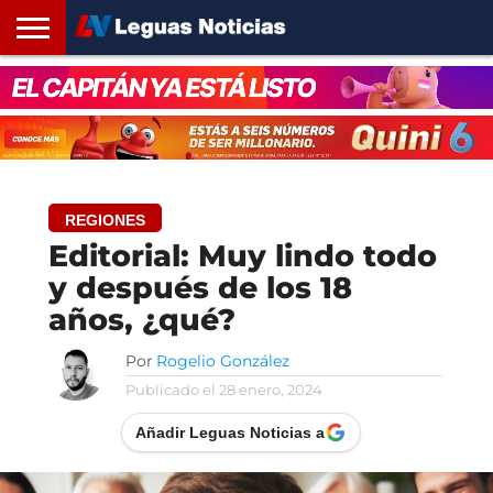
INICIO
SANTA
ROSARIO24
REGIONES
ARGENTINA
OPINIÓN
CONTACTO
FE
REGIONES
Editorial: Muy lindo todo
y después de los 18
años, ¿qué?
Por
Rogelio González
Publicado el
28 enero, 2024
Añadir Leguas Noticias a