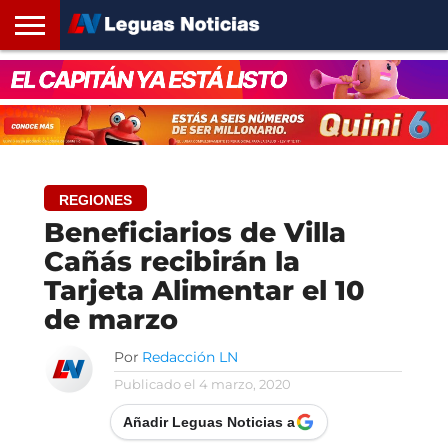
INICIO
SANTA
ROSARIO24
REGIONES
ARGENTINA
OPINIÓN
CONTACTO
FE
REGIONES
Beneficiarios de Villa
Cañás recibirán la
Tarjeta Alimentar el 10
de marzo
Por
Redacción LN
Publicado el
4 marzo, 2020
Añadir Leguas Noticias a