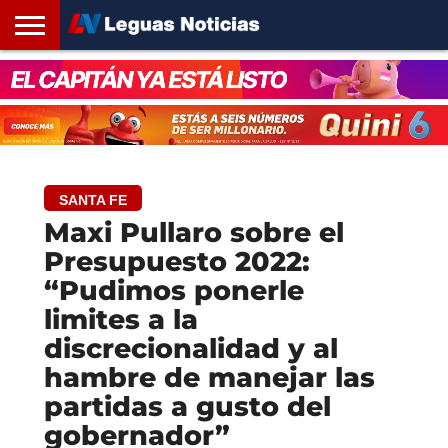
INICIO
SANTA
ROSARIO24
REGIONES
ARGENTINA
OPINIÓN
CONTACTO
FE
SANTA FE
Maxi Pullaro sobre el
Presupuesto 2022:
“Pudimos ponerle
limites a la
discrecionalidad y al
hambre de manejar las
partidas a gusto del
gobernador”