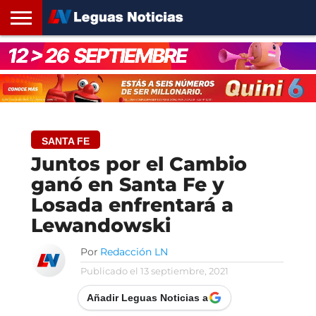
INICIO
SANTA
ROSARIO24
REGIONES
ARGENTINA
OPINIÓN
CONTACTO
FE
SANTA FE
Juntos por el Cambio
ganó en Santa Fe y
Losada enfrentará a
Lewandowski
Por
Redacción LN
Publicado el
13 septiembre, 2021
Añadir Leguas Noticias a