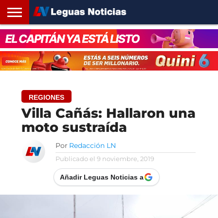
INICIO
SANTA
ROSARIO24
REGIONES
ARGENTINA
OPINIÓN
CONTACTO
FE
REGIONES
Villa Cañás: Hallaron una
moto sustraída
Por
Redacción LN
Publicado el
9 noviembre, 2019
Añadir Leguas Noticias a