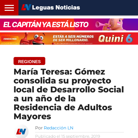
INICIO
SANTA
ROSARIO24
REGIONES
ARGENTINA
OPINIÓN
CONTACTO
FE
REGIONES
María Teresa: Gómez
consolida su proyecto
local de Desarrollo Social
a un año de la
Residencia de Adultos
Mayores
Por
Redacción LN
Publicado el
15 septiembre, 2019