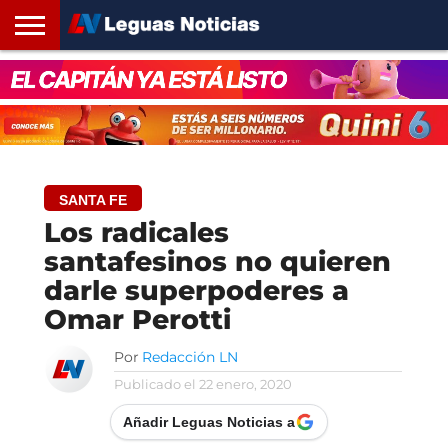
INICIO
SANTA
ROSARIO24
REGIONES
ARGENTINA
OPINIÓN
CONTACTO
FE
SANTA FE
Los radicales
santafesinos no quieren
darle superpoderes a
Omar Perotti
Por
Redacción LN
Publicado el
22 enero, 2020
Añadir Leguas Noticias a