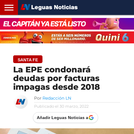
INICIO
SANTA
ROSARIO24
REGIONES
ARGENTINA
OPINIÓN
CONTACTO
FE
SANTA FE
La EPE condonará
deudas por facturas
impagas desde 2018
Por
Redacción LN
Publicado el
30 marzo, 2022
Añadir Leguas Noticias a